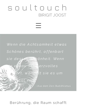
soultouch
BIRIGIT JOOST
Wenn die Achtsamkeit etwas
Schönes berührt, o
f
fenbart
sie dessen Schönheit. Wenn
sie etwas Schmerzvolles
berührt, wandelt sie es um
und heilt es.
-Aus dem Zen-Buddhismus
Berührung, die Raum schafft