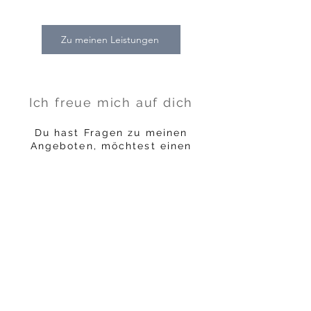
Zu meinen Leistungen
Ich freue mich auf dich
Du hast Fragen zu meinen
Angeboten, möchtest einen
Termin vereinbaren oder spürst
einfach den Wunsch nach einer
achtsamen Auszeit?
Dann melde dich gerne bei mir.
Ich nehme mir Zeit für dein
Anliegen und freue mich darauf,
dich auf deinem Weg zu mehr
Entspannung, Balance und
innerer Verbindung zu
begleiten.